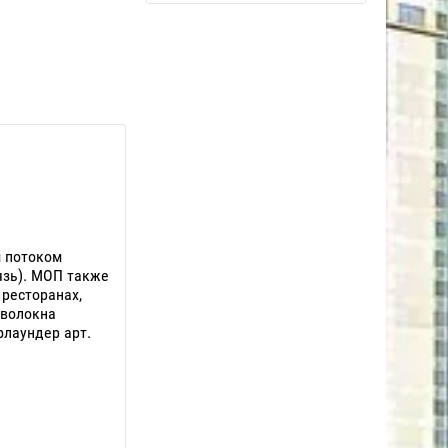
м потоком
язь). МОП также
 ресторанах,
оволокна
флаундер арт.