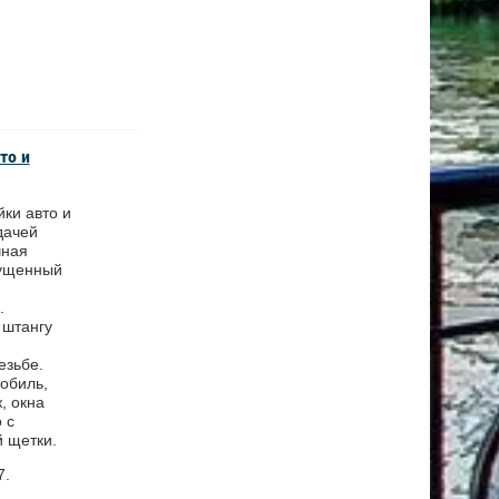
то и
ки авто и
дачей
чная
пущенный
и
.
 штангу
езьбе.
обиль,
, окна
 с
 щетки.
7.