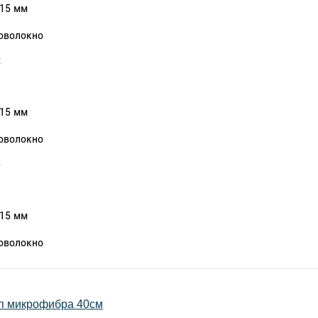
 15 мм
оволокно
R
 15 мм
оволокно
B
 15 мм
оволокно
п микрофибра 40см