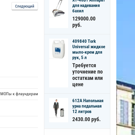
F322
XT-46B1 Аппарат
Ультражесткая
для надевания
Следующий
щетка
бахил
пластиковая 24
129000.00
см со скребком
руб.
320.00
руб.
409840 Tork
200.016 Мыло-
Universal жидкое
пена Секреты
мыло-крем для
чистоты в
рук, 5 л
пластиковой
Требуется
канистре 5
уточнение по
литров
остаткам или
650.00
руб.
цене
, МОПы к флаундерам
201
612A Напольная
Универсальное
урна педальная
моющее
12 литров
средство
"Прогресс-Люкс"
2430.00
руб.
195.00
руб.