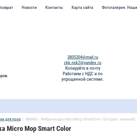
Возврат
Новости
Контакты
Карта сайта
Фотогалерея. Наш
3805304@mail.ru
ckk.nsk2@yandex.ru
Копируйте в почту
Работаем с НДС и по
вров.
упрощенной системе.
ки для пола
  /  MM40O - Фибронасадка MicroMop SmartColor 15.0 (цвет зеленый)
а Micro Mop Smart Color