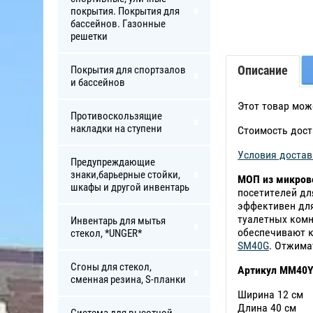
покрытия. Покрытия для
бассейнов. Газонные
решетки
Описание
Покрытия для спортзалов
и бассейнов
Этот товар мож
Противоскользящие
накладки на ступени
Стоимость дост
Условия достав
Предупреждающие
знаки,барьерные стойки,
МОП из микров
шкафы и другой инвентарь
посетителей дл
эффективен для
туалетных комн
Инвентарь для мытья
обеспечивают к
стекол, *UNGER*
SM40G
. Отжима
Сгоны для стекол,
Артикул MM40
сменная резина, S-планки
Ширина 12 см
Длина 40 см