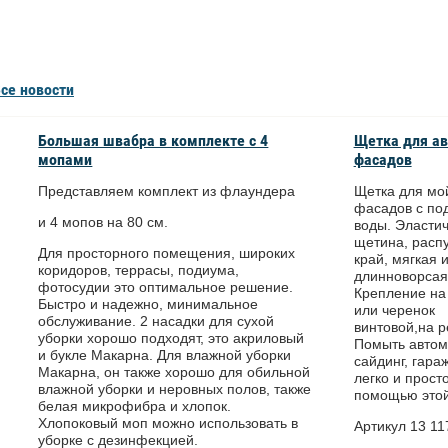
се новости
Большая швабра в комплекте с 4
Щетка для ав
мопами
фасадов
Представляем комплект из флаундера
Щетка для мой
фасадов с по
и 4 мопов на 80 см.
воды. Эласти
щетина, рас
Для просторного помещения, широких
край, мягкая 
коридоров, террасы, подиума,
длинноворсая
фотосудии это оптимальное решение.
Крепление на
Быстро и надежно, минимальное
или черенок
обслуживание. 2 насадки для сухой
винтовой,на р
уборки хорошо подходят, это акриловый
Помыть автом
и букле Макарна. Для влажной уборки
сайдинг, гараж
Макарна, он также хорошо для обильной
легко и просто
влажной уборки и неровных полов, также
помощью этой
белая микрофибра и хлопок.
Хлопоковый моп можно использовать в
Артикул 13 11
уборке с дезинфекцией.