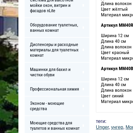
Система для высотной
Длина волокон
мойки окон, витрин и
Цвет жёлтый
фасадов nLite
Материал микр
Оборудование туалетных,
Артикул MM40
ванных комнат
Ширина 12 см
Длина 40 см
Диспенсеры и расходные
Длина волокон
материалы для туалетных
Цвет красный
комнат
Материал микр
Артикул MM40
Машинки для бахил и
чистки обуви
Ширина 12 см
Длина 40 см
Профессиональная химия
Длина волокон
Цвет синий
Материал микр
Эконом - моющие
средства
теги:
Моющие средства для
Unger
,
унгер
,
Мо
туалетов и ванных комнат