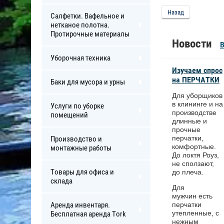
Назад
Салфетки. Вафельное и
нетканое полотна.
Протирочные материалы
Новости
В
Уборочная техника
Изучаем спрос
на ПЕРЧАТКИ
Баки для мусора и урны
Для уборщиков
в клининге и на
Услуги по уборке
производстве
помещений
длинные и
прочные
перчатки,
Производство и
комфортные.
монтажные работы
До локтя Роуз,
не сползают,
Товары для офиса и
до плеча.
склада
Для
мужчин есть
Аренда инвентаря.
перчатки
утепленные, с
Бесплатная аренда Tork
нежным