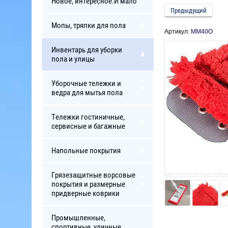
Новое, интересное.И мало
Предыдущий
Мопы, тряпки для пола
Артикул:
MM40O
Инвентарь для уборки
пола и улицы
Уборочные тележки и
ведра для мытья пола
Тележки гостиничные,
сервисные и багажные
Напольные покрытия
Грязезащитные ворсовые
покрытия и размерные
придверные коврики
Промышленные,
спортивные, уличные