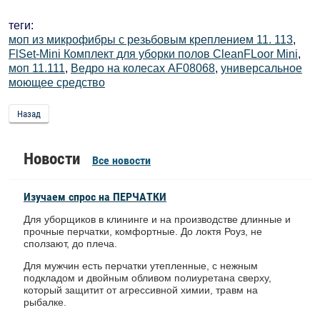
теги:
моп из микрофибры с резьбовым креплением 11. 113
,
FlSet-Mini Комплект для уборки полов CleanFLoor Mini
,
моп 11.111
,
Ведро на колесах AF08068
,
универсальное
моющее средство
Назад
Новости
Все новости
Изучаем спрос на ПЕРЧАТКИ
Для уборщиков в клининге и на производстве длинные и
прочные перчатки, комфортные. До локтя Роуз, не
сползают, до плеча.
Для мужчин есть перчатки утепленные, с нежным
подкладом и двойным обливом полиуретана сверху,
который защитит от агрессивной химии, травм на
рыбалке.